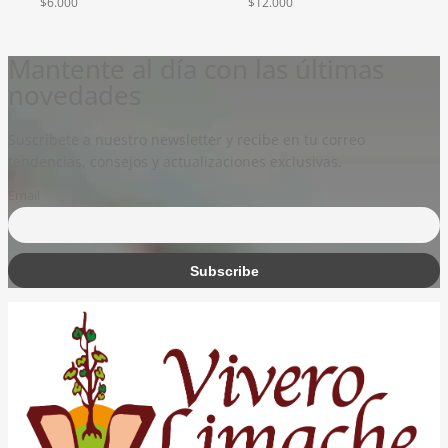
$
6.000
$
12.000
Mantente al día con las últimas
novedades
Suscríbete a nuestro newsletter y recibe en tu correo
tendencias, consejos y actualizaciones exclusivas.
Email