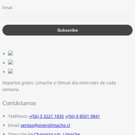
Email
Repartos gratis:
Limache y Olmué día miércoles de cada
semana.
Contáctanos
Teléfonos
+(56) 3 3221 1835
+(56) 9 8501 9841
Email
ventas@viverolimache.cl
Dirección
Lo Chaparro s/n. Limache