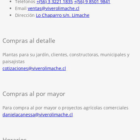
Teléfonos
+(56) 3 3221 1835
+(56) 9 8501 9841
Email
ventas@viverolimache.cl
Dirección
Lo Chaparro s/n. Limache
Compras al detalle
Plantas para su jardín, clientes, constructoras, municipales y
paisajistas
cotizaciones@viverolimache.cl
Compras al por mayor
Para compra al por mayor o proyectos agrícolas comerciales
danielacanessa@viverolimache.cl
Horarios