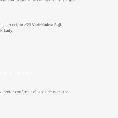
olsa en octubre´23
Variedades: Fuji,
nk Lady.
egar al Cotizador
a poder confirmar el stock de nuestros