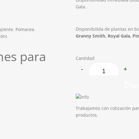
Gala.
Disponibilida de plantas en b
rujiente. Pomacea.
Granny Smith, Royal Gala, Pi
ión)
es para
Cantidad
-
+
Manzano cantidad
Agr
Trabajamos con cotización par
productos.