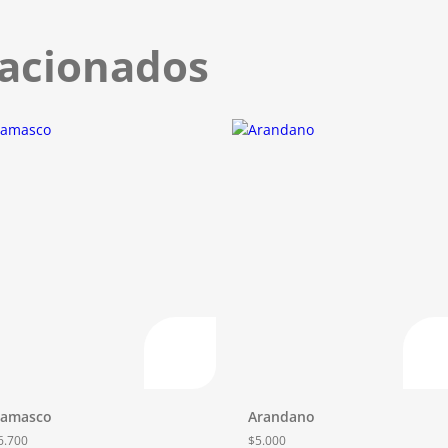
lacionados
amasco
Arandano
6.700
$
5.000