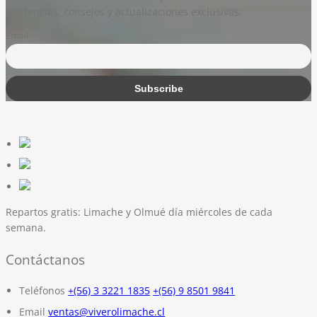
tendencias, consejos y actualizaciones exclusivas.
Email
Repartos gratis:
Limache y Olmué día miércoles de cada
semana.
Contáctanos
Teléfonos
+(56) 3 3221 1835
+(56) 9 8501 9841
Email
ventas@viverolimache.cl