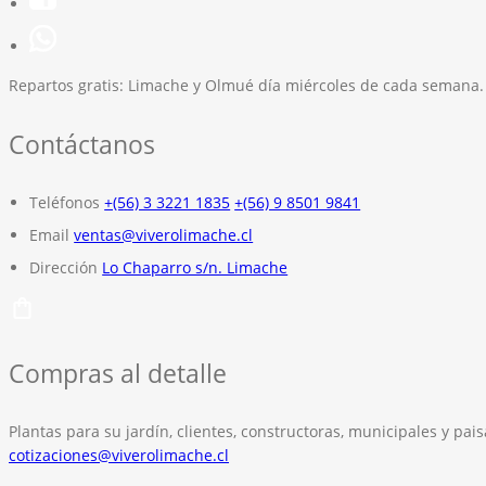
Repartos gratis:
Limache y Olmué día miércoles de cada semana.
Contáctanos
Teléfonos
+(56) 3 3221 1835
+(56) 9 8501 9841
Email
ventas@viverolimache.cl
Dirección
Lo Chaparro s/n. Limache
Compras al detalle
Plantas para su jardín, clientes, constructoras, municipales y pais
cotizaciones@viverolimache.cl