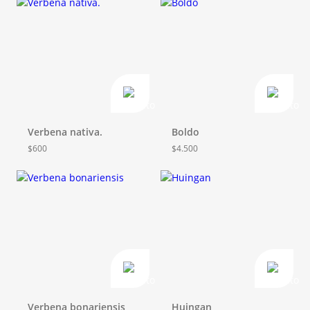
Verbena nativa.
Boldo
$
600
$
4.500
Verbena bonariensis
Huingan