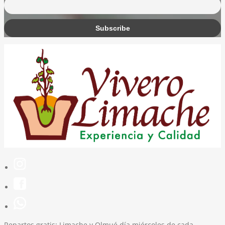
Repartos gratis:
Limache y Olmué día miércoles de cada