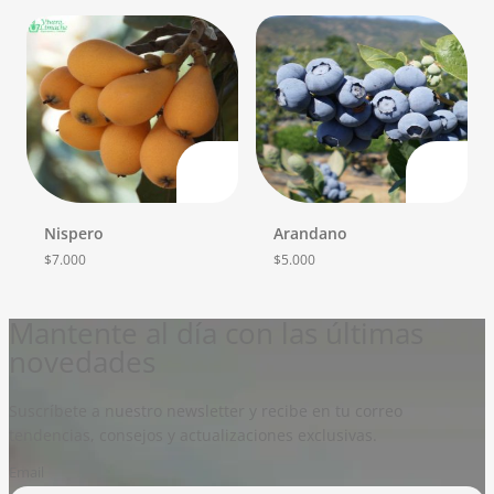
Nispero
Arandano
$
7.000
$
5.000
Mantente al día con las últimas
novedades
Suscríbete a nuestro newsletter y recibe en tu correo
tendencias, consejos y actualizaciones exclusivas.
Email