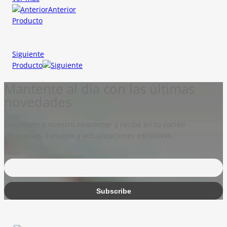
Anterior
Producto
Siguiente
Producto
Mantente al día con las últimas
novedades
Suscríbete a nuestro newsletter y recibe en tu correo
tendencias, consejos y actualizaciones exclusivas.
Email