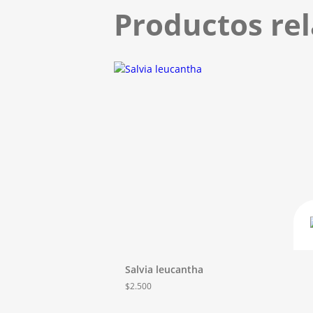
Productos re
Salvia leucantha
$
2.500