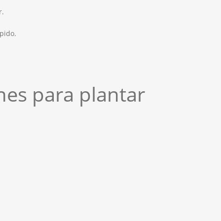
r.
pido.
es para plantar