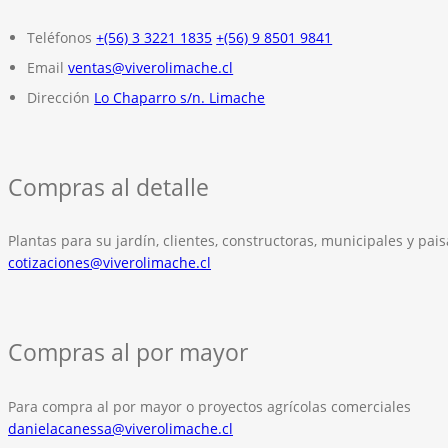
Teléfonos
+(56) 3 3221 1835
+(56) 9 8501 9841
Email
ventas@viverolimache.cl
Dirección
Lo Chaparro s/n. Limache
Compras al detalle
Plantas para su jardín, clientes, constructoras, municipales y pais
cotizaciones@viverolimache.cl
Compras al por mayor
Para compra al por mayor o proyectos agrícolas comerciales
danielacanessa@viverolimache.cl