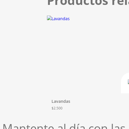
Productos re
Lavandas
$
2.500
Mantente al día con la