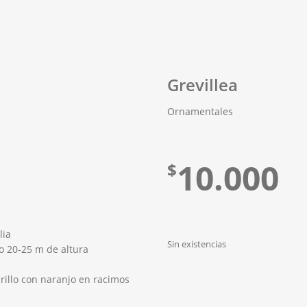
Grevillea
Ornamentales
10.000
$
lia
Sin existencias
o 20-25 m de altura
rillo con naranjo en racimos