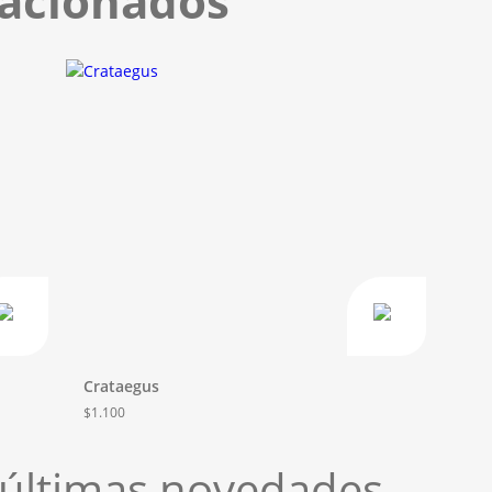
lacionados
Crataegus
$
1.100
s últimas novedades