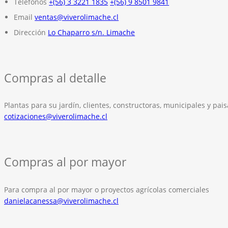
Teléfonos
+(56) 3 3221 1835
+(56) 9 8501 9841
Email
ventas@viverolimache.cl
Dirección
Lo Chaparro s/n. Limache
Compras al detalle
Plantas para su jardín, clientes, constructoras, municipales y pais
cotizaciones@viverolimache.cl
Compras al por mayor
Para compra al por mayor o proyectos agrícolas comerciales
danielacanessa@viverolimache.cl