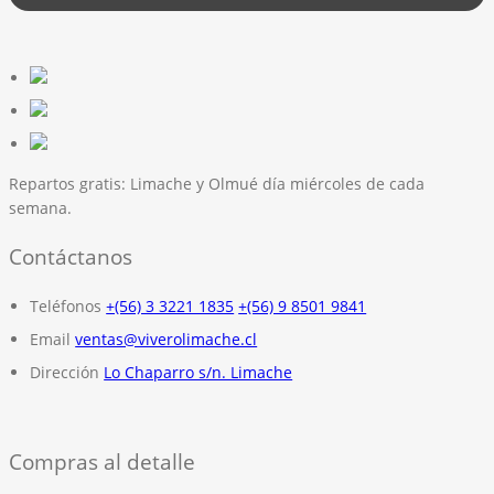
Repartos gratis:
Limache y Olmué día miércoles de cada
semana.
Contáctanos
Teléfonos
+(56) 3 3221 1835
+(56) 9 8501 9841
Email
ventas@viverolimache.cl
Dirección
Lo Chaparro s/n. Limache
Compras al detalle