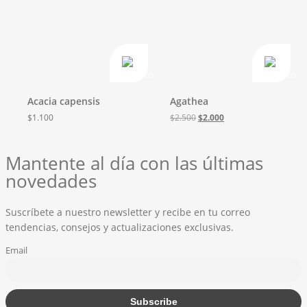
Acacia capensis
Agathea
El
El
$
1.100
$
2.500
$
2.000
precio
precio
original
actual
era:
es:
Mantente al día con las últimas
$2.500.
$2.000.
novedades
Suscríbete a nuestro newsletter y recibe en tu correo
tendencias, consejos y actualizaciones exclusivas.
Email