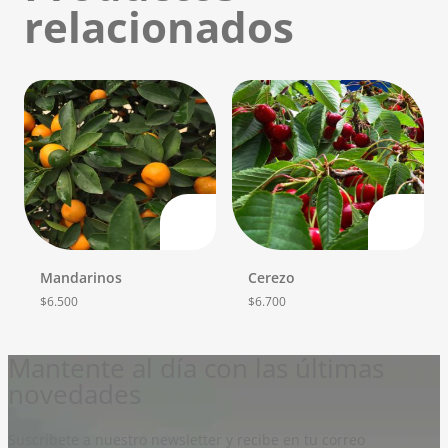
relacionados
Mandarinos
Cerezo
$
6.500
$
6.700
Mantente al día con las últimas
novedades
Suscríbete a nuestro newsletter y recibe en tu correo