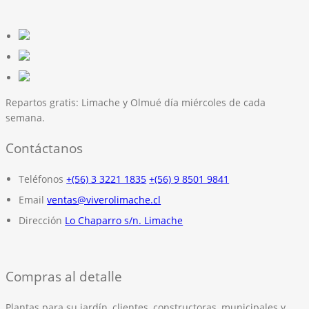
Repartos gratis:
Limache y Olmué día miércoles de cada
semana.
Contáctanos
Teléfonos
+(56) 3 3221 1835
+(56) 9 8501 9841
Email
ventas@viverolimache.cl
Dirección
Lo Chaparro s/n. Limache
Compras al detalle
Plantas para su jardín, clientes, constructoras, municipales y