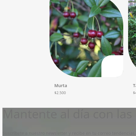
Murta
T
$
2.500
$
Mantente al día con la
Suscríbete a nuestro newsletter y recibe en tu correo tendencias,