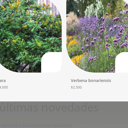
ara
Verbena bonariensis
4.000
$
2.500
s últimas novedades
 consejos y actualizaciones exclusivas.